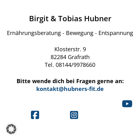
Birgit & Tobias Hubner
Ernährungsberatung - Bewegung - Entspannung
Klosterstr. 9
82284 Grafrath
Tel. 08144/9978660
Bitte wende dich bei Fragen gerne an:
kontakt@hubners-fit.de
Link z
Link zum Facebookprofil von Hubner's Fit
Link zum Instagramkanal v