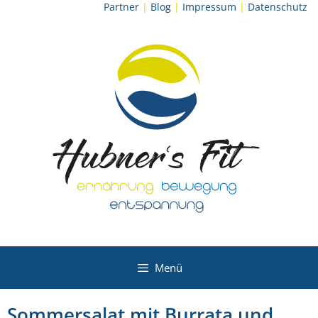
Zum
Partner
|
Blog
|
Impressum
|
Datenschutz
Inhalt
springen
Menü
Sommersalat mit Burrata und