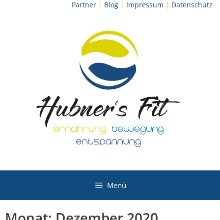
Zum
Partner
|
Blog
|
Impressum
|
Datenschutz
Inhalt
springen
Menü
Monat:
Dezember 2020