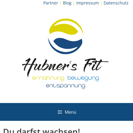
Zum
Partner
|
Blog
|
Impressum
|
Datenschutz
Inhalt
springen
Menü
Du darfst wachsen!