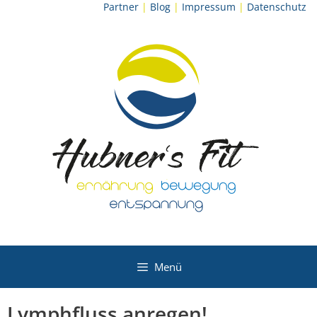
Zum
Partner
|
Blog
|
Impressum
|
Datenschutz
Inhalt
springen
Menü
Lymphfluss anregen!